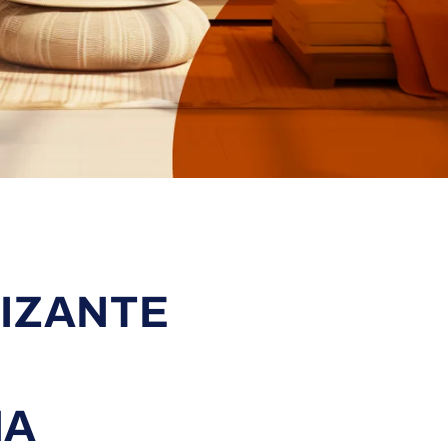
S
IZANTE
NA