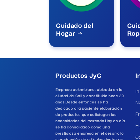
Cuidado del
Cui
Hogar
Rop
Productos JyC
I
Empresa colombiana, ubicada en la
In
ciudad de Cali y constituida hace 20
años.Desde entonces se ha
N
dedicado a la paciente elaboración
P
de productos que satisfagan las
necesidades del mercado.Hoy en día
H
se ha consolidado como una
prestigiosa empresa en el desarrollo
C
y producción de artículos dentro de