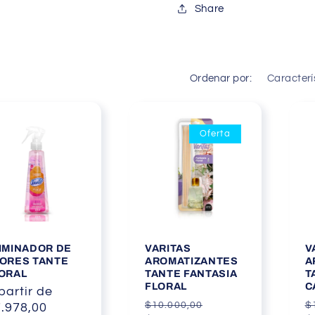
Share
Ordenar por:
Oferta
IMINADOR DE
VARITAS
V
ORES TANTE
AROMATIZANTES
A
ORAL
TANTE FANTASIA
T
FLORAL
C
ecio
partir de
Precio
Precio
P
$10.000,00
$
bitual
.978,00