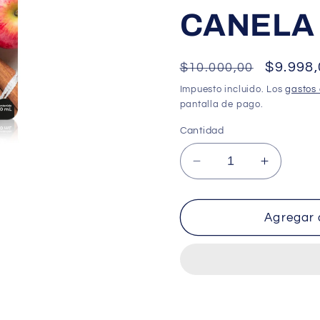
CANELA
Precio
Precio
$9.998
$10.000,00
habitual
de
Impuesto incluido. Los
gastos 
pantalla de pago.
oferta
Cantidad
Reducir
Aumenta
cantidad
cantidad
para
para
VARITAS
VARITA
Agregar a
AROMATIZANTES
AROMAT
TANTE
TANTE
MANZANA
MANZA
CANELA
CANELA