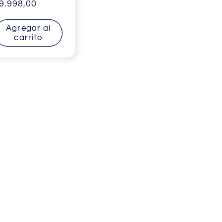
abitual
9.998,00
de
oferta
Agregar al
carrito