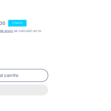
,00
Oferta
de envío
se calculan en la
r
S
l carrito
IZANTES
NA