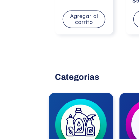
habitual
ha
$9
Agregar al
carrito
Categorias