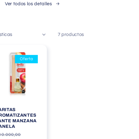
Ver todos los detalles
7 productos
Oferta
ARITAS
ROMATIZANTES
ANTE MANZANA
ANELA
recio
Precio
10.000,00