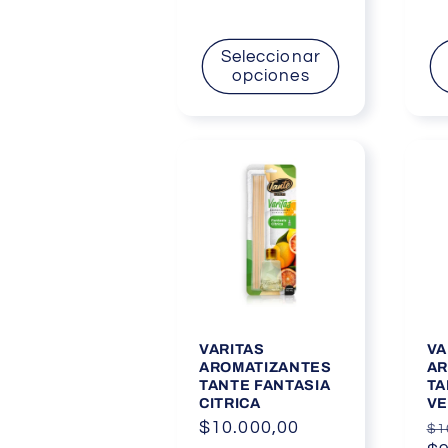
Seleccionar
opciones
VARITAS
VA
AROMATIZANTES
AR
TANTE FANTASIA
TA
CITRICA
V
Precio
$10.000,00
Pr
$1