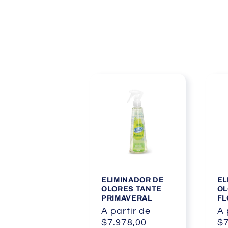
ELIMINADOR DE
EL
OLORES TANTE
OL
PRIMAVERAL
FL
Precio
A partir de
Pr
A 
habitual
$7.978,00
ha
$7