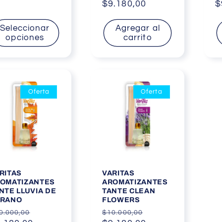
habitual
$9.180,00
de
h
$
oferta
Seleccionar
Agregar al
opciones
carrito
Oferta
Oferta
RITAS
VARITAS
OMATIZANTES
AROMATIZANTES
NTE LLUVIA DE
TANTE CLEAN
ERANO
FLOWERS
ecio
Precio
Precio
Precio
0.000,00
$10.000,00